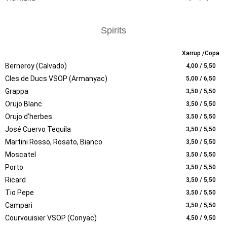
Spirits
Xarrup /Copa
Berneroy (Calvado)
4,00 / 5,50
Cles de Ducs VSOP (Armanyac)
5,00 / 6,50
Grappa
3,50 / 5,50
Orujo Blanc
3,50 / 5,50
Orujo d’herbes
3,50 / 5,50
José Cuervo Tequila
3,50 / 5,50
Martini Rosso, Rosato, Bianco
3,50 / 5,50
Moscatel
3,50 / 5,50
Porto
3,50 / 5,50
Ricard
3,50 / 5,50
Tio Pepe
3,50 / 5,50
Campari
3,50 / 5,50
Courvouisier VSOP (Conyac)
4,50 / 9,50