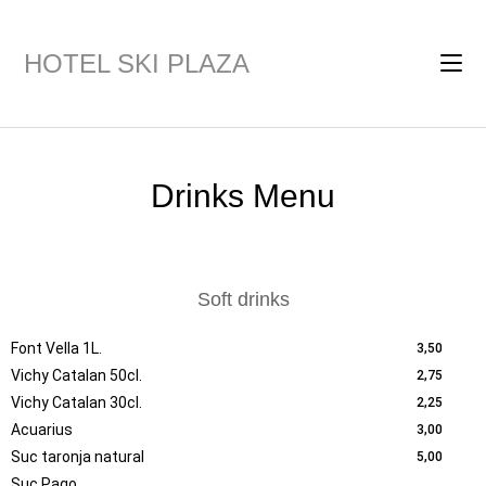
HOTEL SKI PLAZA
Drinks Menu
Soft drinks
Font Vella 1L.
3,50
Vichy Catalan 50cl.
2,75
Vichy Catalan 30cl.
2,25
Acuarius
3,00
Suc taronja natural
5,00
Suc Pago