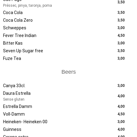
3,50
Préssec, pinya, taronja, poma
Coca Cola
3,50
Coca Cola Zero
3,50
Schweppes
3,00
Fever Tree Indian
4,50
Bitter Kas
3,00
Seven Up Sugar free
3,50
Fuze Tea
3,00
Beers
Canya 33cl.
3,00
Daura Estrella
4,00
Sense gluten
Estrella Damm
4,00
Voll-Damm
4,50
Heineken- Heineken 00
3,00
Guinness
4,00